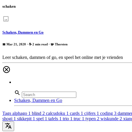
schaken
Schaken, Dammen en Go
📅 Mar 21, 2020
· ☕ 2 min read
·
🧩 Thorsten
Leer schaken, dammen of go, en speel het online met je vrienden
Schaken, Dammen en Go
Tags
alphago
1
blind
2
calcudoku
1
cards
1
cijfers
1
coding
3
damme
shogi
1
sikkepit
1
spel
1
tafels
1
trio
1
truc
1
typen
2
wiskunde
2
xian