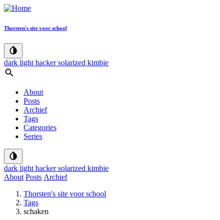
Thorsten's site voor school
dark
light
hacker
solarized
kimbie
About
Posts
Archief
Tags
Categories
Series
dark
light
hacker
solarized
kimbie
About
Posts
Archief
Thorsten's site voor school
Tags
schaken