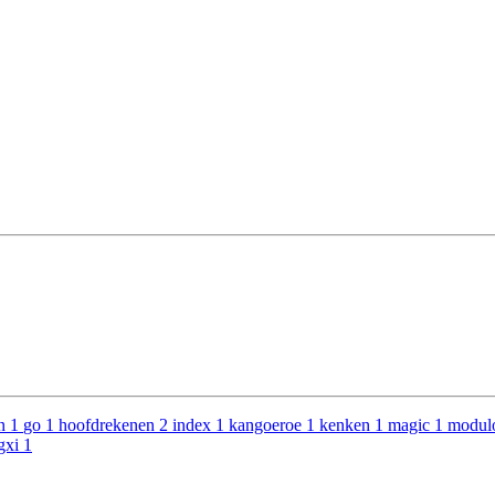
n
1
go
1
hoofdrekenen
2
index
1
kangoeroe
1
kenken
1
magic
1
modu
gxi
1