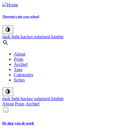
Thorsten's site voor school
dark
light
hacker
solarized
kimbie
About
Posts
Archief
Tags
Categories
Series
dark
light
hacker
solarized
kimbie
About
Posts
Archief
De dag van de week